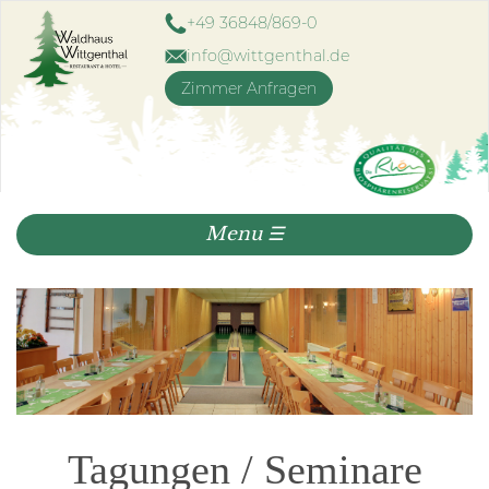
Direkt
+49 36848/869-0
zum
info@wittgenthal.de
Inhalt
Zimmer Anfragen
Menu ☰
Tagungen / Seminare